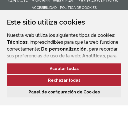
CONTACTO
MAPA WEB
AVISO LEGAL
PROTECCIÓN DE DATOS
ACCESIBILIDAD
POLÍTICA DE COOKIES
ENLACE 
Este sitio utiliza cookies
Nuestra web utiliza los siguientes tipos de cookies:
Técnicas
, imprescindibles para que la web funcione
correctamente;
De personalización,
para recordar
sus preferencias de uso de la web;
Analíticas
, para
mejorar el funcionamiento de la web y sus servicios.
Aceptar todas
Si acepta pulsando el botón
“Aceptar todas”
Rechazar todas
consideramos que acepta su uso. Si pulsa el botón
“Rechazar todas”
o continúa navegando sin realizar
Panel de configuración de Cookies
ninguna acción, se guardarán las cookies técnicas
imprescindibles. Para personalizar sus preferencias
acceda al
“Panel de configuración de cookies”.
Puede consultar más información, cómo
configurarlas y posibles riesgos en nuestra
Política de