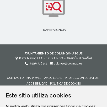
TRANSPARENCIA
AYUNTAMIENTO DE COLUNGO- ASQUE
Plaza Mayor, 1
22148
COLUNGO
- ARAGÓN
(ESPAÑA)
+34974318141
colungo@colungo.es
CONTACTO
MAPA WEB
AVISO LEGAL
PROTECCIÓN DE DATOS
ACCESIBILIDAD
POLÍTICA DE COOKIES
ENLACE 
Este sitio utiliza cookies
Nuestra web utiliza los siguientes tipos de cookies: