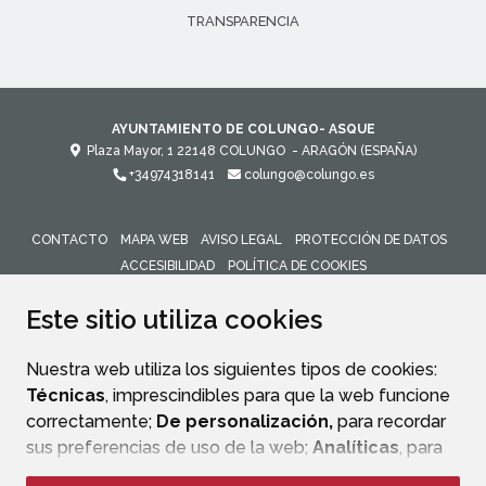
TRANSPARENCIA
AYUNTAMIENTO DE COLUNGO- ASQUE
Plaza Mayor, 1
22148
COLUNGO
- ARAGÓN
(ESPAÑA)
+34974318141
colungo@colungo.es
CONTACTO
MAPA WEB
AVISO LEGAL
PROTECCIÓN DE DATOS
ACCESIBILIDAD
POLÍTICA DE COOKIES
ENLACE 
Este sitio utiliza cookies
Nuestra web utiliza los siguientes tipos de cookies:
Técnicas
, imprescindibles para que la web funcione
correctamente;
De personalización,
para recordar
sus preferencias de uso de la web;
Analíticas
, para
mejorar el funcionamiento de la web y sus servicios.