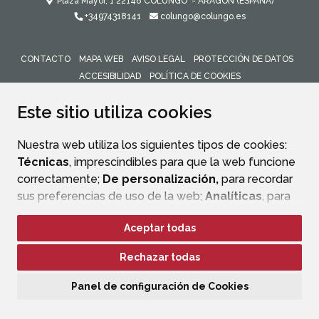
Plaza Mayor, 1
22148
COLUNGO
- ARAGÓN
(ESPAÑA)
+34974318141
colungo@colungo.es
CONTACTO
MAPA WEB
AVISO LEGAL
PROTECCIÓN DE DATOS
ACCESIBILIDAD
POLÍTICA DE COOKIES
ENLACE 
Este sitio utiliza cookies
Nuestra web utiliza los siguientes tipos de cookies:
Técnicas
, imprescindibles para que la web funcione
correctamente;
De personalización,
para recordar
sus preferencias de uso de la web;
Analíticas
, para
mejorar el funcionamiento de la web y sus servicios.
Aceptar todas
Si acepta pulsando el botón
“Aceptar todas”
Rechazar todas
consideramos que acepta su uso. Si pulsa el botón
“Rechazar todas”
o continúa navegando sin realizar
Panel de configuración de Cookies
ninguna acción, se guardarán las cookies técnicas
imprescindibles. Para personalizar sus preferencias