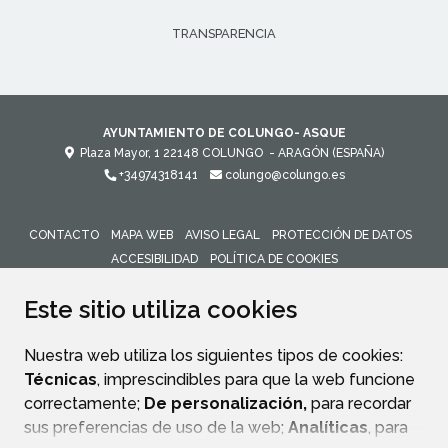
TRANSPARENCIA
AYUNTAMIENTO DE COLUNGO- ASQUE
Plaza Mayor, 1
22148
COLUNGO
- ARAGÓN
(ESPAÑA)
+34974318141
colungo@colungo.es
CONTACTO
MAPA WEB
AVISO LEGAL
PROTECCIÓN DE DATOS
ACCESIBILIDAD
POLÍTICA DE COOKIES
ENLACE 
Este sitio utiliza cookies
Nuestra web utiliza los siguientes tipos de cookies:
Técnicas
, imprescindibles para que la web funcione
correctamente;
De personalización,
para recordar
sus preferencias de uso de la web;
Analíticas
, para