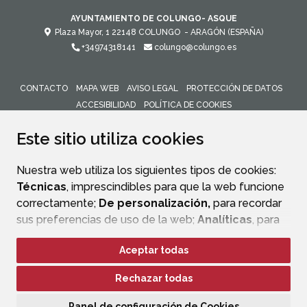
AYUNTAMIENTO DE COLUNGO- ASQUE
Plaza Mayor, 1
22148
COLUNGO
- ARAGÓN
(ESPAÑA)
+34974318141
colungo@colungo.es
CONTACTO
MAPA WEB
AVISO LEGAL
PROTECCIÓN DE DATOS
ACCESIBILIDAD
POLÍTICA DE COOKIES
ENLACE 
Este sitio utiliza cookies
Nuestra web utiliza los siguientes tipos de cookies:
Técnicas
, imprescindibles para que la web funcione
correctamente;
De personalización,
para recordar
sus preferencias de uso de la web;
Analíticas
, para
mejorar el funcionamiento de la web y sus servicios.
Aceptar todas
Si acepta pulsando el botón
“Aceptar todas”
Rechazar todas
consideramos que acepta su uso. Si pulsa el botón
“Rechazar todas”
o continúa navegando sin realizar
Panel de configuración de Cookies