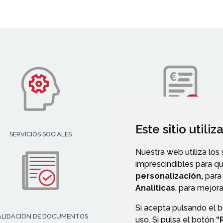
Este sitio utili
SERVICIOS SOCIALES
TELÉFONOS DE INTERÉS
Nuestra web utiliza los
imprescindibles para q
personalización,
para 
Analíticas
, para mejora
Si acepta pulsando el 
ALIDACIÓN DE DOCUMENTOS
TRANSPARENCIA
uso. Si pulsa el botón
“