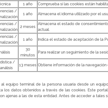
écnica
1 año
Comprueba si las cookies están habili
rencias /
1 año
Almacena el idioma utilizado por el usu
nalización
rencias /
Almacena el estado de consentimiento
2 meses
nalización
actual.
rencias /
1 año
Indica el estado de aceptación de la Po
nalización
30
nálisis
Para realizar un seguimiento de la sesi
minutos
dística /
13 meses
Obtiene información de la navegación d
análisis
 al equipo terminal de la persona usuaria desde un equip
ata los datos obtenidos a través de las cookies. Este porta
son ajenas a las de esta entidad. Antes de acceder a tales 