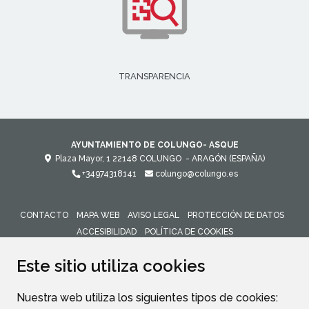
TRANSPARENCIA
AYUNTAMIENTO DE COLUNGO- ASQUE
Plaza Mayor, 1
22148
COLUNGO
- ARAGÓN
(ESPAÑA)
+34974318141
colungo@colungo.es
CONTACTO
MAPA WEB
AVISO LEGAL
PROTECCIÓN DE DATOS
ACCESIBILIDAD
POLÍTICA DE COOKIES
ENLACE 
Este sitio utiliza cookies
Nuestra web utiliza los siguientes tipos de cookies: