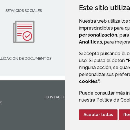
Este sitio utili
SERVICIOS SOCIALES
TELÉFONOS DE INTERÉS
Nuestra web utiliza los
imprescindibles para q
personalización,
para 
Analíticas
, para mejora
Si acepta pulsando el 
ALIDACIÓN DE DOCUMENTOS
TRANSPARENCIA
uso. Si pulsa el botón
“
ninguna acción, se guar
personalizar sus prefe
cookies”.
Puede consultar más in
CONTACTO
MAPA WEB
AVISO LEGAL
PROTEC
nuestra
Política de Coo
A)
Aceptar todas
Re