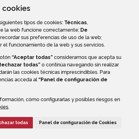
za cookies
AYUDAS Y SUBVENCIONES
 siguientes tipos de cookies:
Técnicas
,
ue la web funcione correctamente;
De
recordar sus preferencias de uso de la web;
r el funcionamiento de la web y sus servicios.
botón
“Aceptar todas”
consideramos que acepta su
Rechazar todas”
o continúa navegando sin realizar
darán las cookies técnicas imprescindibles. Para
rencias acceda al
“Panel de configuración de
formación, cómo configurarlas y posibles riesgos en
CIÓN DE DATOS
ACCESIBILIDAD
POLÍTICA DE COOKIES
kies
.
ENLACE EXTERNO A
chazar todas
Panel de configuración de Cookies