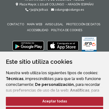
Plaza Mayor, 1
22148
COLUNGO
- ARAGÓN
(ESPAÑA)
+34974318141
colungo@colungo.es
CONTACTO
MAPA WEB
AVISO LEGAL
PROTECCIÓN DE DATOS
ACCESIBILIDAD
POLÍTICA DE COOKIES
ENLACE 
Este sitio utiliza cookies
Nuestra web utiliza los siguientes tipos de cookies:
Técnicas
, imprescindibles para que la web funcione
correctamente;
De personalización,
para recordar
sus preferencias de uso de la web;
Analíticas
, para
mejorar el funcionamiento de la web y sus servicios.
Aceptar todas
Si acepta pulsando el botón
“Aceptar todas”