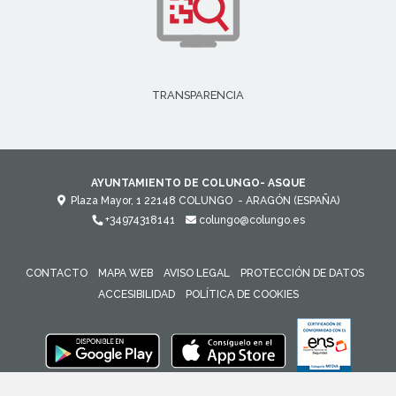
TRANSPARENCIA
AYUNTAMIENTO DE COLUNGO- ASQUE
Plaza Mayor, 1
22148
COLUNGO
- ARAGÓN
(ESPAÑA)
+34974318141
colungo@colungo.es
CONTACTO
MAPA WEB
AVISO LEGAL
PROTECCIÓN DE DATOS
ACCESIBILIDAD
POLÍTICA DE COOKIES
ENLACE 