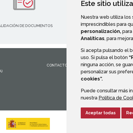
Este sitio utili
Nuestra web utiliza los
imprescindibles para q
ALIDACIÓN DE DOCUMENTOS
TRANSPARENCIA
personalización,
para 
Analíticas
, para mejora
Si acepta pulsando el 
uso. Si pulsa el botón
“
ninguna acción, se guar
CONTACTO
MAPA WEB
AVISO LEGAL
PROTEC
personalizar sus prefe
A)
cookies”.
Puede consultar más in
nuestra
Política de Coo
Aceptar todas
Re