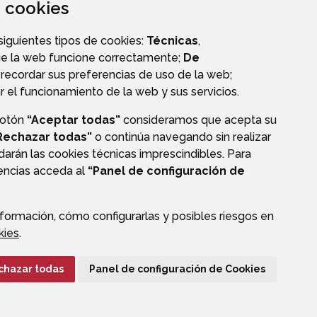
za cookies
 siguientes tipos de cookies:
Técnicas
,
ue la web funcione correctamente;
De
recordar sus preferencias de uso de la web;
r el funcionamiento de la web y sus servicios.
botón
“Aceptar todas”
consideramos que acepta su
Rechazar todas”
o continúa navegando sin realizar
darán las cookies técnicas imprescindibles. Para
CIÓN DE DATOS
ACCESIBILIDAD
POLÍTICA DE COOKIES
rencias acceda al
“Panel de configuración de
ENLACE EXTERNO A
formación, cómo configurarlas y posibles riesgos en
kies
.
chazar todas
Panel de configuración de Cookies