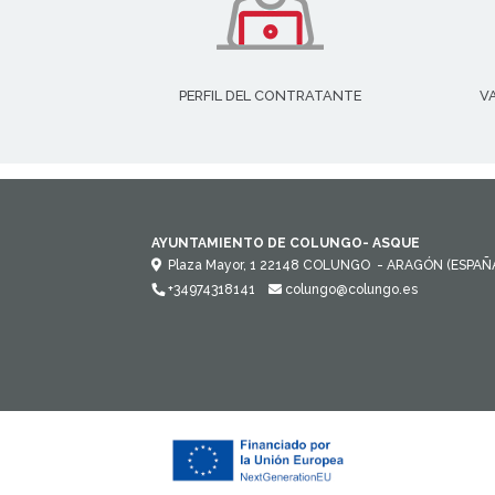
PERFIL DEL CONTRATANTE
V
AYUNTAMIENTO DE COLUNGO- ASQUE
Plaza Mayor, 1
22148
COLUNGO
- ARAGÓN
(ESPAÑ
+34974318141
colungo@colungo.es