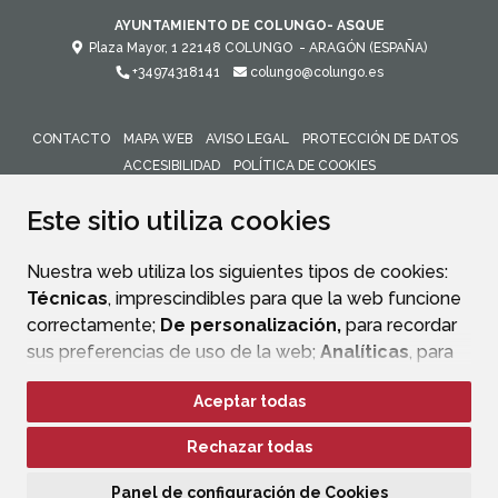
AYUNTAMIENTO DE COLUNGO- ASQUE
Plaza Mayor, 1
22148
COLUNGO
- ARAGÓN
(ESPAÑA)
+34974318141
colungo@colungo.es
CONTACTO
MAPA WEB
AVISO LEGAL
PROTECCIÓN DE DATOS
ACCESIBILIDAD
POLÍTICA DE COOKIES
ENLACE 
Este sitio utiliza cookies
Nuestra web utiliza los siguientes tipos de cookies:
Técnicas
, imprescindibles para que la web funcione
correctamente;
De personalización,
para recordar
sus preferencias de uso de la web;
Analíticas
, para
mejorar el funcionamiento de la web y sus servicios.
Aceptar todas
Si acepta pulsando el botón
“Aceptar todas”
Rechazar todas
consideramos que acepta su uso. Si pulsa el botón
“Rechazar todas”
o continúa navegando sin realizar
Panel de configuración de Cookies