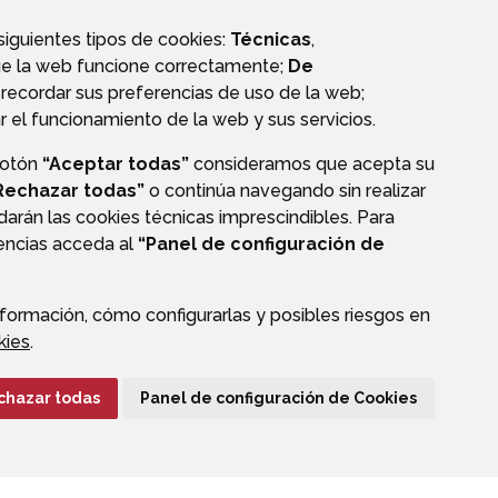
 siguientes tipos de cookies:
Técnicas
,
ue la web funcione correctamente;
De
recordar sus preferencias de uso de la web;
r el funcionamiento de la web y sus servicios.
botón
“Aceptar todas”
consideramos que acepta su
Rechazar todas”
o continúa navegando sin realizar
darán las cookies técnicas imprescindibles. Para
rencias acceda al
“Panel de configuración de
formación, cómo configurarlas y posibles riesgos en
CIÓN DE DATOS
ACCESIBILIDAD
POLÍTICA DE COOKIES
kies
.
ENLACE EXTERNO A
chazar todas
Panel de configuración de Cookies