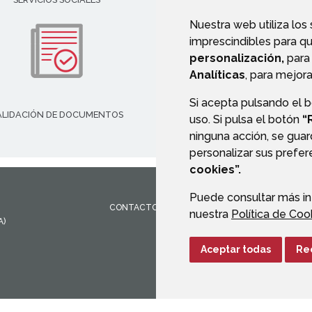
Nuestra web utiliza los
imprescindibles para q
personalización,
para 
Analíticas
, para mejora
Si acepta pulsando el 
ALIDACIÓN DE DOCUMENTOS
TRANSPARENCIA
uso. Si pulsa el botón
“
ninguna acción, se guar
personalizar sus prefe
cookies”.
Puede consultar más in
CONTACTO
MAPA WEB
AVISO LEGAL
PROTEC
nuestra
Política de Coo
A)
Aceptar todas
Re