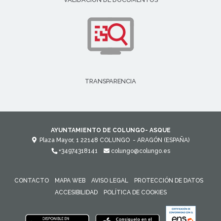
TRANSPARENCIA
AYUNTAMIENTO DE COLUNGO- ASQUE
Plaza Mayor, 1
22148
COLUNGO
- ARAGÓN
(ESPAÑA)
+34974318141
colungo@colungo.es
CONTACTO
MAPA WEB
AVISO LEGAL
PROTECCIÓN DE DATOS
ACCESIBILIDAD
POLÍTICA DE COOKIES
ENLACE 